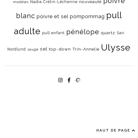
poivre
nouveauté
Nadia Crétin-Léchenne
modèles
pull
blanc
poivre et sel
pompommag
adulte
pénélope
quartz
pull enfant
Sari
Ulysse
sel
top-down
Trin-Annelie
Nordlund
sauge
HAUT DE PAGE