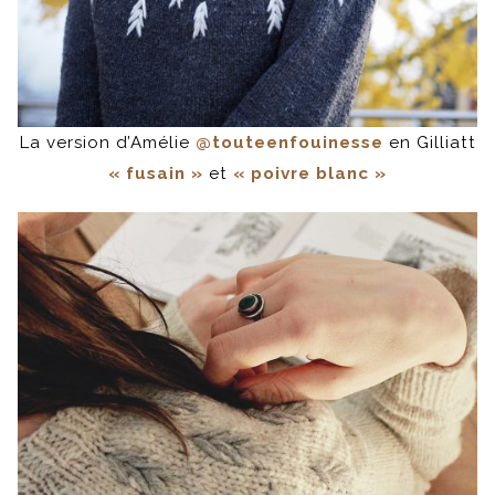
La version d’Amélie
@touteenfouinesse
en Gilliatt
« fusain »
et
« poivre blanc »