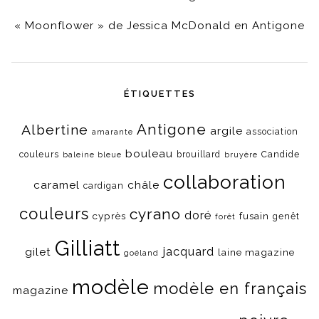
« Moonflower » de Jessica McDonald en Antigone
ÉTIQUETTES
Antigone
Albertine
argile
association
amarante
bouleau
couleurs
brouillard
Candide
baleine bleue
bruyère
collaboration
caramel
châle
cardigan
couleurs
cyrano
doré
cyprès
fusain
genêt
forêt
Gilliatt
jacquard
gilet
laine magazine
goéland
modèle
modèle en français
magazine